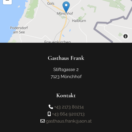
Gasthaus Frank
Stiftsgasse 2
7123 Mönchhof
Kontakt
+43 2173 80214

+43 664 9201713

gasthaus.frank@aon.at
